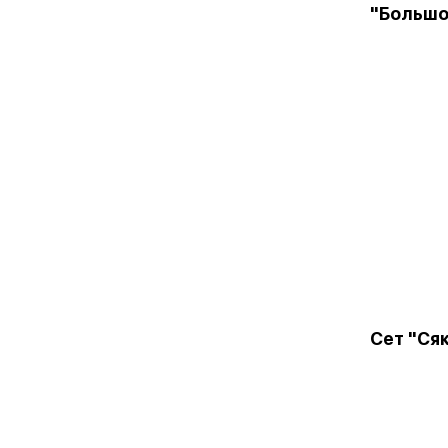
"Большо
Сет "Ся