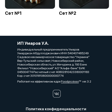
Сет №1
Сет №2
ИП Умаров У.А.
Индивидуальный предприниматель Умаров
Умарджон Абдуллоджонович ИНН 540407465249
Садовое некоммерческое товарищество "Украина"
Вер-Тульский сельсовет, Новосибирский район,
Новосибирская область, ул. Мичурина д. 193 Банк
Филиал "Новосибирский" АО "Альфа-банк" БИК
045004774 Расчетный счет 40802810423380001183
Кор. счет 30101810600000000774
Работает на эффективном ядре
Foodpicásso
ver. 3.2
Политика конфиденциальности