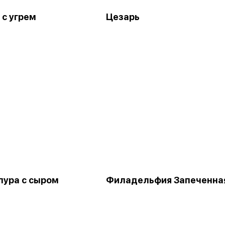
 с угрем
Цезарь
пура с сыром
Филадельфия Запеченна