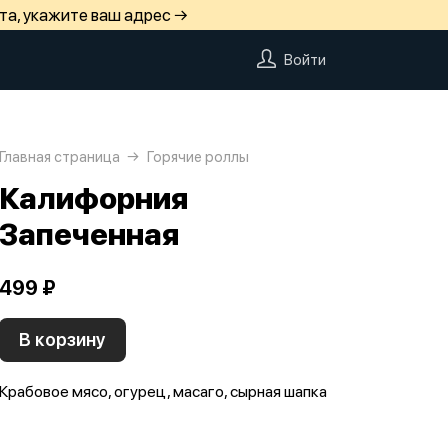
та, укажите ваш адрес →
Войти
Главная страница
Горячие роллы
Калифорния
Запеченная
499 ₽
В корзину
Крабовое мясо, огурец, масаго, сырная шапка