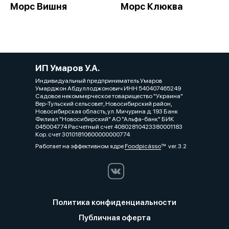
Морс Вишня
Морс Клюква
ИП Умаров У.А.
Индивидуальный предприниматель Умаров
Умарджон Абдуллоджонович ИНН 540407465249
Садовое некоммерческое товарищество "Украина"
Вер-Тульский сельсовет, Новосибирский район,
Новосибирская область, ул. Мичурина д. 193 Банк
Филиал "Новосибирский" АО "Альфа-банк" БИК
045004774 Расчетный счет 40802810423380001183
Кор. счет 30101810600000000774
Работает на эффективном ядре
Foodpicásso
ver. 3.2
Политика конфиденциальности
Публичная оферта