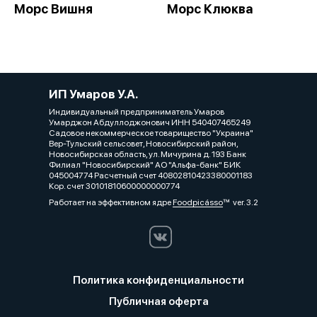
Морс Вишня
Морс Клюква
ИП Умаров У.А.
Индивидуальный предприниматель Умаров
Умарджон Абдуллоджонович ИНН 540407465249
Садовое некоммерческое товарищество "Украина"
Вер-Тульский сельсовет, Новосибирский район,
Новосибирская область, ул. Мичурина д. 193 Банк
Филиал "Новосибирский" АО "Альфа-банк" БИК
045004774 Расчетный счет 40802810423380001183
Кор. счет 30101810600000000774
Работает на эффективном ядре
Foodpicásso
ver. 3.2
Политика конфиденциальности
Публичная оферта