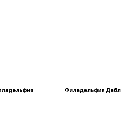
иладельфия
Филадельфия Дабл