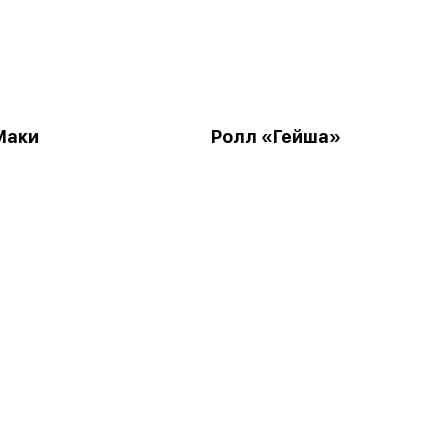
Маки
Ролл «Гейша»