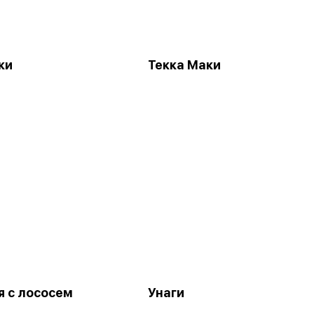
ки
Текка Маки
я с лососем
Унаги