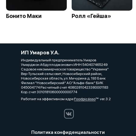
Бонито Маки
Ролл «Гейша»
ИП Умаров У.А.
Индивидуальный предприниматель Умаров
Умарджон Абдуллоджонович ИНН 540407465249
Садовое некоммерческое товарищество "Украина"
Вер-Тульский сельсовет, Новосибирский район,
Новосибирская область, ул. Мичурина д. 193 Банк
Филиал "Новосибирский" АО "Альфа-банк" БИК
045004774 Расчетный счет 40802810423380001183
Кор. счет 30101810600000000774
Работает на эффективном ядре
Foodpicásso
ver. 3.2
Политика конфиденциальности